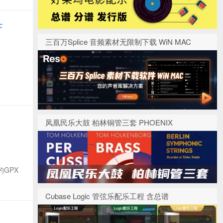
F
三百万Splice 音频素材无限制下载 WiN MAC
凤凰民乐大鼓 柏林铜管三套 PHOENIX
的GPX
Cubase Logic 管弦乐配乐工程 含总谱