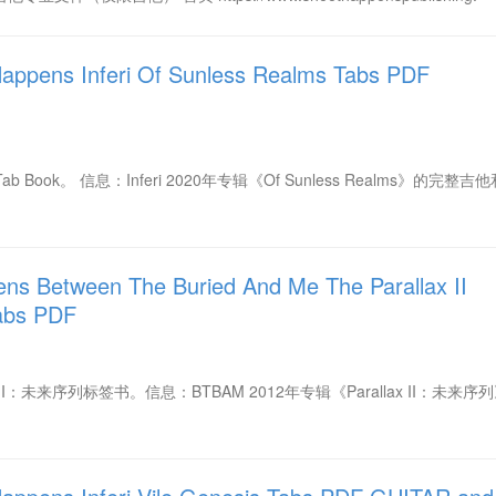
ens Inferi Of Sunless Realms Tabs PDF
ealms Tab Book。 信息：Inferi 2020年专辑《Of Sunless Realms》的完整
 Between The Buried And Me The Parallax II
abs PDF
：未来序列标签书。信息：BTBAM 2012年专辑《Parallax II：未来序