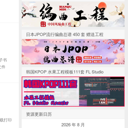
日本JPOP流行编曲总谱 450 套 赠送工程
子书
文件
韩国KPOP 水果工程模板111套 FL Studio
资源更新日历
下载打印
2026 年 8 月