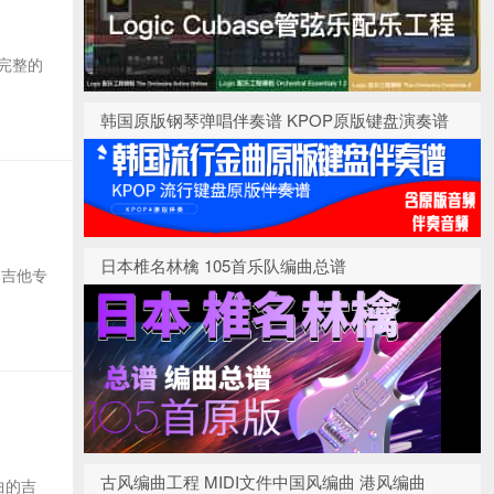
 完整的
韩国原版钢琴弹唱伴奏谱 KPOP原版键盘演奏谱
日本椎名林檎 105首乐队编曲总谱
的吉他专
古风编曲工程 MIDI文件中国风编曲 港风编曲
曲的吉