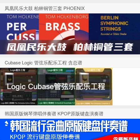
凤凰民乐大鼓 柏林铜管三套 PHOENIX
Cubase Logic 管弦乐配乐工程 含总谱
韩国原版钢琴弹唱伴奏谱 KPOP原版键盘演奏谱