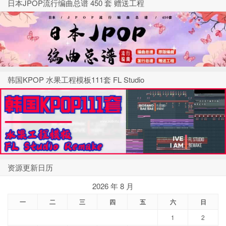
日本JPOP流行编曲总谱 450 套 赠送工程
韩国KPOP 水果工程模板111套 FL Studio
资源更新日历
2026 年 8 月
一
二
三
四
五
六
日
1
2