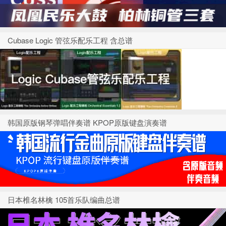
Cubase Logic 管弦乐配乐工程 含总谱
韩国原版钢琴弹唱伴奏谱 KPOP原版键盘演奏谱
日本椎名林檎 105首乐队编曲总谱