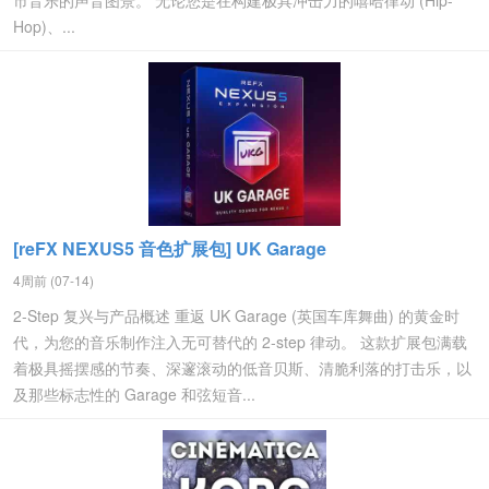
市音乐的声音图景。 无论您是在构建极具冲击力的嘻哈律动 (Hip-
Hop)、...
[reFX NEXUS5 音色扩展包] UK Garage
4周前 (07-14)
2-Step 复兴与产品概述 重返 UK Garage (英国车库舞曲) 的黄金时
代，为您的音乐制作注入无可替代的 2-step 律动。 这款扩展包满载
着极具摇摆感的节奏、深邃滚动的低音贝斯、清脆利落的打击乐，以
及那些标志性的 Garage 和弦短音...