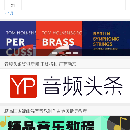
31
« 7 月
1
2
3
4
音频头条资讯新闻 正版折扣 厂商动态
精品国语编曲混音音乐制作吉他贝斯等教程