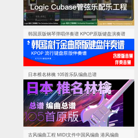
韩国原版钢琴弹唱伴奏谱 KPOP原版键盘演奏谱
日本椎名林檎 105首乐队编曲总谱
古风编曲工程 MIDI文件中国风编曲 港风编曲