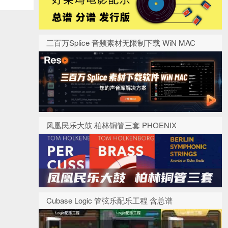
三百万Splice 音频素材无限制下载 WiN MAC
凤凰民乐大鼓 柏林铜管三套 PHOENIX
Cubase Logic 管弦乐配乐工程 含总谱