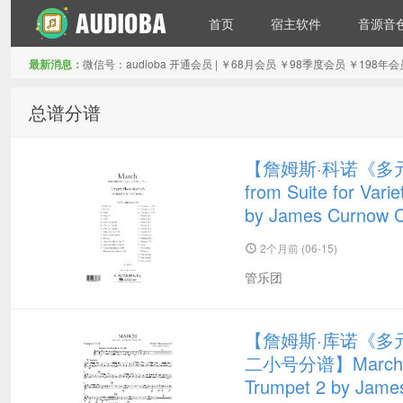
首页
宿主软件
音源音
最新消息：
微信号：audioba 开通会员 | ￥68月会员 ￥98季度会员 ￥1
音频吧编曲混音资源网
总谱分谱
【詹姆斯·科诺《多
from Suite for Vari
by James Curnow
2个月前 (06-15)
管乐团
【詹姆斯·库诺《多
二小号分谱】March from 
Trumpet 2 by Ja