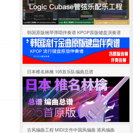
韩国原版钢琴弹唱伴奏谱 KPOP原版键盘演奏谱
日本椎名林檎 105首乐队编曲总谱
古风编曲工程 MIDI文件中国风编曲 港风编曲