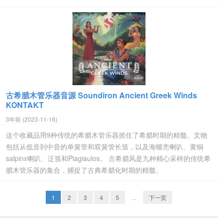
古希腊木管乐器音源 Soundiron Ancient Greek Winds
KONTAKT
3年前 (2023-11-16)
这个收藏品用9种传统的希腊木管乐器抓住了希腊时期的精髓。文物
包括从低音到中音的单簧管和双簧管长笛，以及海螺壳喇叭、黄铜
salpinx喇叭、泛笛和Plagiaulos。 古希腊风是九种精心采样的传统希
腊木管乐器的集合，捕捉了古典希腊化时期的精髓。
1
2
3
4
5
...
下一页