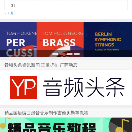
31
« 7 月
1
2
3
4
音频头条资讯新闻 正版折扣 厂商动态
精品国语编曲混音音乐制作吉他贝斯等教程