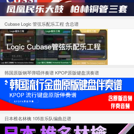
Cubase Logic 管弦乐配乐工程 含总谱
韩国原版钢琴弹唱伴奏谱 KPOP原版键盘演奏谱
日本椎名林檎 105首乐队编曲总谱