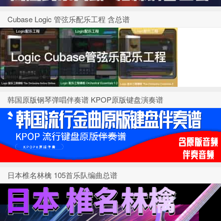
Cubase Logic 管弦乐配乐工程 含总谱
韩国原版钢琴弹唱伴奏谱 KPOP原版键盘演奏谱
日本椎名林檎 105首乐队编曲总谱