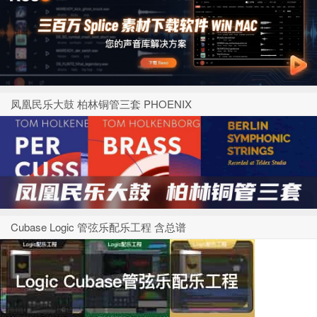
凤凰民乐大鼓 柏林铜管三套 PHOENIX
Cubase Logic 管弦乐配乐工程 含总谱