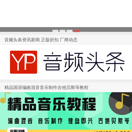
1
2
3
4
音频头条资讯新闻 正版折扣 厂商动态
精品国语编曲混音音乐制作吉他贝斯等教程