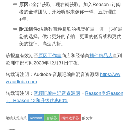
原因+
:全部获取，现在就获取。加入Reason+订阅
者的全球团队，开始听起来像你一样。五折理由
+年。
附加组件
:借助数百种超酷的机架扩展，进一步扩展
您的选择。做出更好的节拍、更重的低音线和更优
美的旋律。高达八折。
该报盘有效期至
原因工作室
商店和经销商
插件精品店
直到
欧洲中部时间2023年12月31日午夜。
转载请注明：Audioba-音频吧编曲混音资源网
https://ww
w.audioba.com
转载请注明：
音频吧编曲混音资源网
»
Reason季:Reason
+、Reason 12和升级优惠50%
继续浏览有关
Kontakt
合成器
插件效果器
的文章