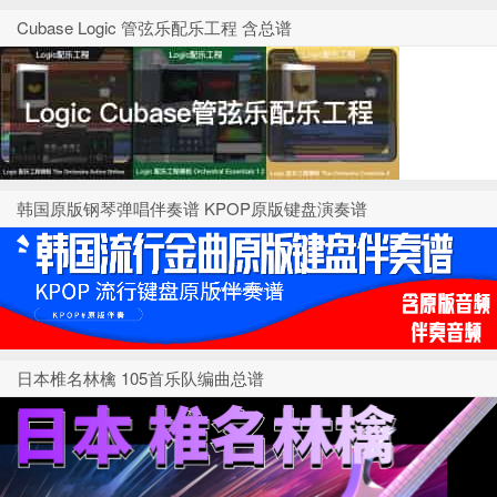
Cubase Logic 管弦乐配乐工程 含总谱
韩国原版钢琴弹唱伴奏谱 KPOP原版键盘演奏谱
日本椎名林檎 105首乐队编曲总谱