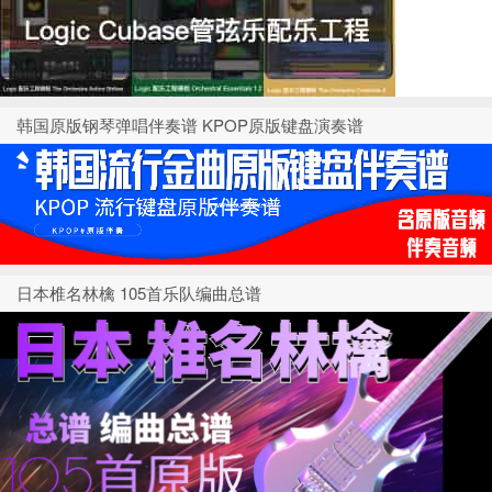
韩国原版钢琴弹唱伴奏谱 KPOP原版键盘演奏谱
日本椎名林檎 105首乐队编曲总谱