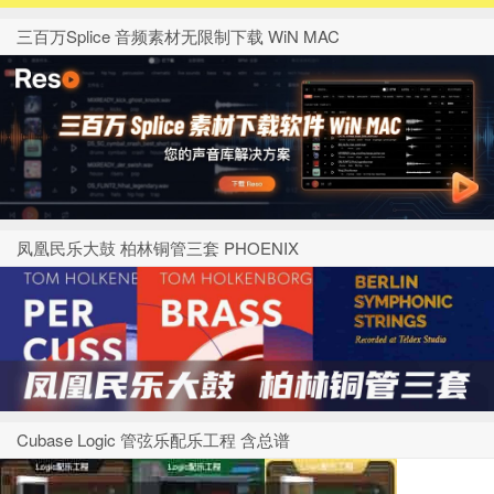
三百万Splice 音频素材无限制下载 WiN MAC
凤凰民乐大鼓 柏林铜管三套 PHOENIX
Cubase Logic 管弦乐配乐工程 含总谱