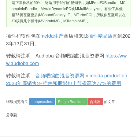
是正常价格的50%。这适用于我们的畅销书，如MFreeFXBundle、MC
ompleteBundle、MAutoDynamicEQ或MMultiAnalyzer。有些工具低
至75折甚至更多(MSoundFactoryLE，MTurboEQ)，所以你甚至可以在
€9获得几个插件(MVibratoMB，MTremoloMB)。
插件和软件包在
melda生产
商店和来源
插件精品店
直到202
3年12月31日。
转载请注明：Audioba-音频吧编曲混音资源网
https://ww
w.audioba.com
转载请注明：
音频吧编曲混音资源网
»
melda production
2023年底销售:在插件和捆绑包上节省高达77%的费用
继续浏览有关
Loopmasters
Plugin Boutique
合成器
的文章
分享到