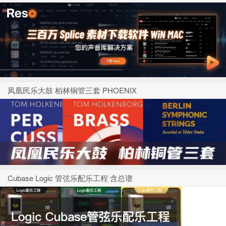
凤凰民乐大鼓 柏林铜管三套 PHOENIX
Cubase Logic 管弦乐配乐工程 含总谱