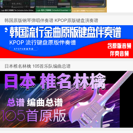
韩国原版钢琴弹唱伴奏谱 KPOP原版键盘演奏谱
日本椎名林檎 105首乐队编曲总谱