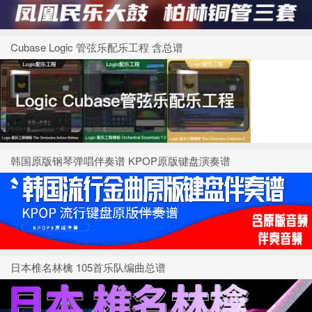
Cubase Logic 管弦乐配乐工程 含总谱
韩国原版钢琴弹唱伴奏谱 KPOP原版键盘演奏谱
日本椎名林檎 105首乐队编曲总谱