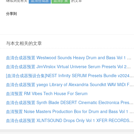
继续浏览有关
血清合成器
血清扩展
的文章
分享到
与本文相关的文章
血清合成器预置 Westwood Sounds Heavy Drum and Bass Vol 1 WAV Serum
血清合成器预置 JimVirslox Virtual Universe Serum Presets Vol 2
[血清合成器预设合集]NEST Infinity SERUM Presets Bundle v2024.6（11.5Gb）
血清合成器预置 yaego Library of Alexandria Soundkit WAV MiDi FST FL SKIN XFER RECORDS SERUM
血清预置 RM Vibes Tech House For Serum
血清合成器预置 Synth Blade DESERT Cinematic Electronica Presets for Serum
血清预置 Noise Masters Production Box for Drum and Bass Vol 1 WAV SERUM
血清合成器预置 XLNTSOUND Drops Only Vol 1 XFER RECORDS SERUM