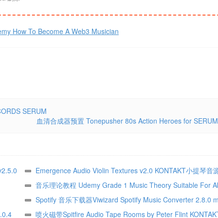
ow To Become A Web3 Musician
CORDS SERUM
血清合成器预置 Tonepusher 80s Action Heroes for SERUM
.5.0
Emergence Audio Violin Textures v2.0 KONTAKT小提琴音
音乐理论教程 Udemy Grade 1 Music Theory Suitable For A
Exams
Spotify 音乐下载器Viwizard Spotify Music Converter 2.8.0
.0.4
喷火磁带Spitfire Audio Tape Rooms by Peter Flint KONTAK