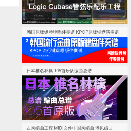
韩国原版钢琴弹唱伴奏谱 KPOP原版键盘演奏谱
日本椎名林檎 105首乐队编曲总谱
古风编曲工程 MIDI文件中国风编曲 港风编曲