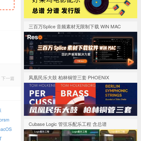
三百万Splice 音频素材无限制下载 WiN MAC
凤凰民乐大鼓 柏林铜管三套 PHOENIX
下一篇
源
brsm
Cubase Logic 管弦乐配乐工程 含总谱
 macOS
T