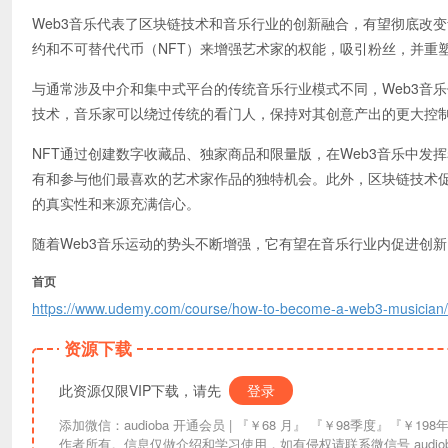
Web3音乐代表了区块链技术和音乐行业的创新融合，有望彻底改
约和不可替代代币（NFT）来增强艺术家的权能，吸引粉丝，并重
与通常涉及中介和集中式平台的传统音乐行业模式不同，Web3音
技术，音乐家可以绕过传统的看门人，保持对其创意产出的更大控
NFT通过创建数字收藏品、独家商品和限量版，在Web3音乐中
有和参与他们最喜欢的艺术家作品的独特机会。此外，区块链技术
的真实性和来源充满信心。
随着Web3音乐运动的势头不断增强，它有望在音乐行业内促进创
首页
https://www.udemy.com/course/how-to-become-a-web3-musician/
资源下载
此资源仅限VIP下载，请先
登录
添加微信：audioba 开通会员 | 『￥68 月』 『￥98季度』『￥198年』『￥298终生』| 链接失效请联系更换。资讯信息均来自互联网索引，版权归原
作者所有。信息仅做介绍和学习使用，如有侵权请联系微信号 audiob