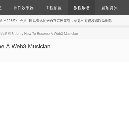
色
插件效果器
工程预置
教程乐谱
置顶资源
98年会员 ￥298终生会员 | 网站资讯均来自互联网索引，信息如有侵权请联系删除
程 Udemy How To Become A Web3 Musician
A Web3 Musician