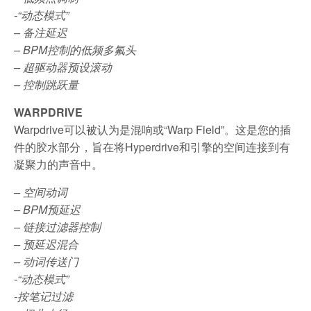
-“动态模式”
– 备注延迟
– BPM控制的低频多氟头
– 超驱动器预设滚动
– 控制跳跃量
WARPDRIVE
Warpdrive可以被认为是混响或“Warp Field”。这是您的插
件的胶水部分，旨在将Hyperdrive和引擎的空间连接到有
凝聚力的声音中。
– 空间动词
– BPM预延迟
– 链接过滤器控制
– 预延迟混合
– 动词传送门
-“动态模式”
-按笔记过滤