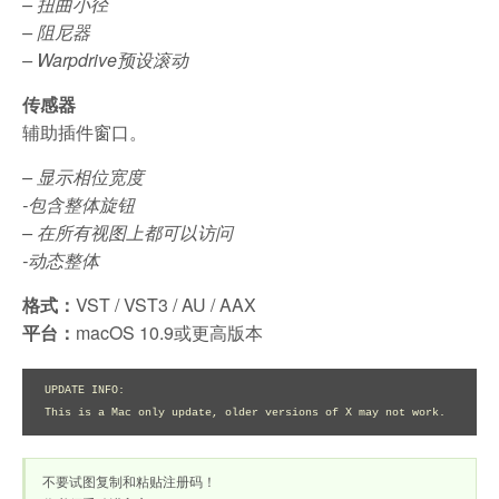
– 扭曲小径
– 阻尼器
– Warpdrive预设滚动
传感器
辅助插件窗口。
– 显示相位宽度
-包含整体旋钮
– 在所有视图上都可以访问
-动态整体
格式：
VST / VST3 / AU / AAX
平台：
macOS 10.9或更高版本
UPDATE INFO:

This is a Mac only update, older versions of X may not work.
不要试图复制和粘贴注册码！