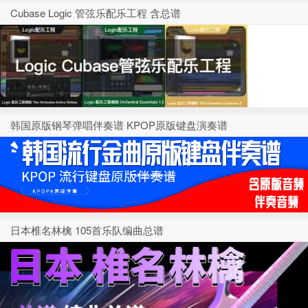
Cubase Logic 管弦乐配乐工程 含总谱
韩国原版钢琴弹唱伴奏谱 KPOP原版键盘演奏谱
日本椎名林檎 105首乐队编曲总谱