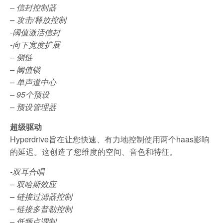
– 信封控制器
– 攻击/释放控制
-阈值激活信封
-向下宽度扩展
– 侧链
– 阈值锁
– 单声道中心
– 95个预设
– 预设管理器
超级驱动
Hyperdrive旨在让您快速、有力地控制使用两个haas影响
的延迟。这创造了您维度的空间、音色和特征。
-双耳合唱
– 双哈斯效应
– 链接过滤器控制
– 链接多普勒控制
– 低频点调制