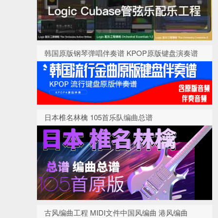
韩国原版钢琴弹唱伴奏谱 KPOP原版键盘演奏谱
日本椎名林檎 105首乐队编曲总谱
古风编曲工程 MIDI文件中国风编曲 港风编曲