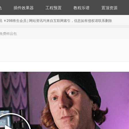
色
插件效果器
工程预置
教程乐谱
置顶资源
98年会员 ￥298终生会员 | 网站资讯均来自互联网索引，信息如有侵权请联系删除
ok的免费样品包