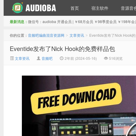
首页
宿主软件
音源音
最新消息：
微信号：audioba 开通会员 | ￥68月会员 ￥98季度会员 ￥1
音频吧编曲混音资源网
你的位置：
音频吧编曲混音资源网
文章资讯
Eventide发布了Nick Ho
>
>
Eventide发布了Nick Hook的免费样品包
文章资讯
音频吧
2年前 (2024-05-16)
516浏览