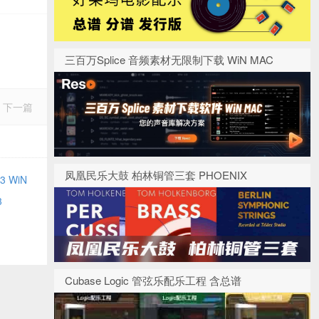
三百万Splice 音频素材无限制下载 WiN MAC
下一篇
凤凰民乐大鼓 柏林铜管三套 PHOENIX
3 WiN
3
Cubase Logic 管弦乐配乐工程 含总谱