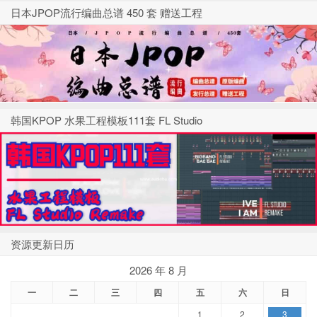
日本JPOP流行编曲总谱 450 套 赠送工程
韩国KPOP 水果工程模板111套 FL Studio
资源更新日历
2026 年 8 月
一
二
三
四
五
六
日
1
2
3