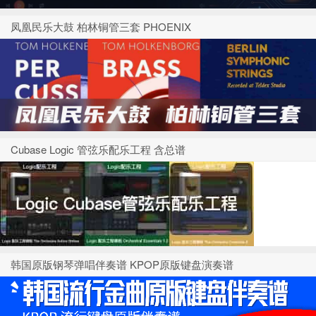
凤凰民乐大鼓 柏林铜管三套 PHOENIX
Cubase Logic 管弦乐配乐工程 含总谱
韩国原版钢琴弹唱伴奏谱 KPOP原版键盘演奏谱