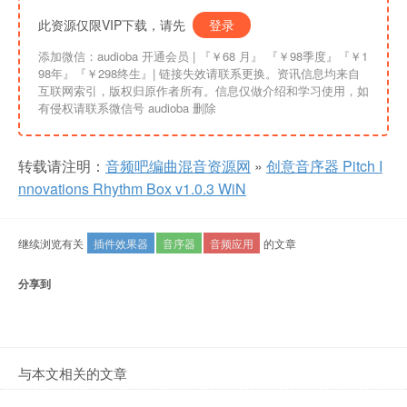
此资源仅限VIP下载，请先
登录
添加微信：audioba 开通会员 | 『￥68 月』 『￥98季度』『￥1
98年』『￥298终生』| 链接失效请联系更换。资讯信息均来自
互联网索引，版权归原作者所有。信息仅做介绍和学习使用，如
有侵权请联系微信号 audioba 删除
转载请注明：
音频吧编曲混音资源网
»
创意音序器 Pitch I
nnovations Rhythm Box v1.0.3 WiN
继续浏览有关
插件效果器
音序器
音频应用
的文章
分享到
与本文相关的文章