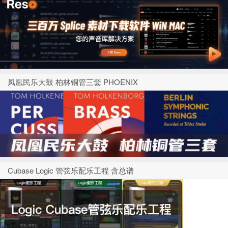
凤凰民乐大鼓 柏林铜管三套 PHOENIX
Cubase Logic 管弦乐配乐工程 含总谱