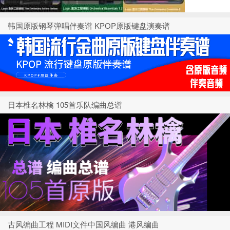
韩国原版钢琴弹唱伴奏谱 KPOP原版键盘演奏谱
日本椎名林檎 105首乐队编曲总谱
古风编曲工程 MIDI文件中国风编曲 港风编曲