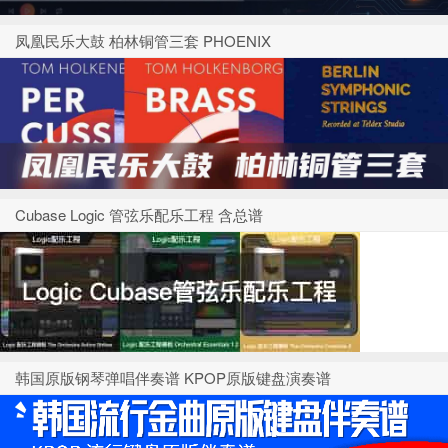
凤凰民乐大鼓 柏林铜管三套 PHOENIX
Cubase Logic 管弦乐配乐工程 含总谱
韩国原版钢琴弹唱伴奏谱 KPOP原版键盘演奏谱