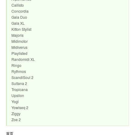
Callisto
Concordia
Gala Duo
Gala XL
Kitton Stylist
Majoris
Midimotor
Midiverus
Playlisted
Randomidi XL
Ringo
Rythmos
ScandiSoul 2
Sultana 2
Tropicana
Upsilon
Yogi
Yowlseq 2
Ziggy
Zoe 2
首页