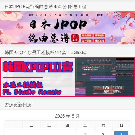
日本JPOP流行编曲总谱 450 套 赠送工程
韩国KPOP 水果工程模板111套 FL Studio
资源更新日历
2026 年 8 月
一
二
三
四
五
六
日
1
2
3