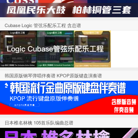
Cubase Logic 管弦乐配乐工程 含总谱
韩国原版钢琴弹唱伴奏谱 KPOP原版键盘演奏谱
日本椎名林檎 105首乐队编曲总谱