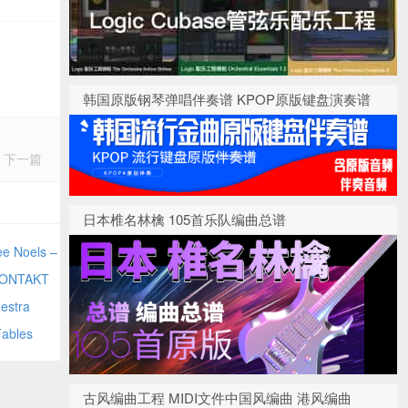
韩国原版钢琴弹唱伴奏谱 KPOP原版键盘演奏谱
下一篇
日本椎名林檎 105首乐队编曲总谱
oels –
KONTAKT
estra
bles
古风编曲工程 MIDI文件中国风编曲 港风编曲