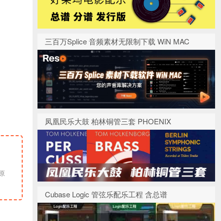
三百万Splice 音频素材无限制下载 WiN MAC
凤凰民乐大鼓 柏林铜管三套 PHOENIX
Cubase Logic 管弦乐配乐工程 含总谱