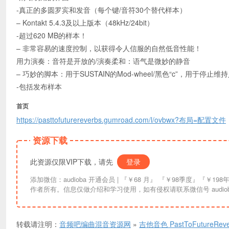
-真正的多圆罗宾和发音（每个键/音符30个替代样本）
– Kontakt 5.4.3及以上版本（48kHz/24bit）
-超过620 MB的样本！
– 非常容易的速度控制，以获得令人信服的自然低音性能！
用力演奏：音符是开放的/演奏柔和：语气是微妙的静音
– 巧妙的脚本：用于SUSTAIN的Mod-wheel/黑色“c”，用于停
-包括发布样本
首页
https://pasttofuturereverbs.gumroad.com/l/ovbwx?布局=配置文件
资源下载
此资源仅限VIP下载，请先
登录
添加微信：audioba 开通会员 | 『￥68 月』 『￥98季度』『￥198年』『￥298终生』| 链接失效请联系更换。资讯信息均来自互联网索引，版权归原
作者所有。信息仅做介绍和学习使用，如有侵权请联系微信号 audiob
转载请注明：
音频吧编曲混音资源网
»
吉他音色 PastToFutureReverb