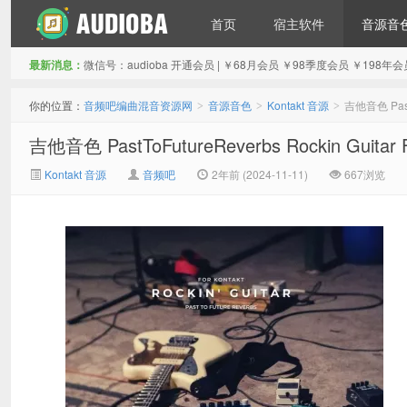
首页
宿主软件
音源音
最新消息：
微信号：audioba 开通会员 | ￥68月会员 ￥98季度会员 ￥1
音频吧编曲混音资源网
你的位置：
音频吧编曲混音资源网
音源音色
Kontakt 音源
吉他音色 PastT
>
>
>
吉他音色 PastToFutureReverbs Rockin Guitar 
Kontakt 音源
音频吧
2年前 (2024-11-11)
667浏览