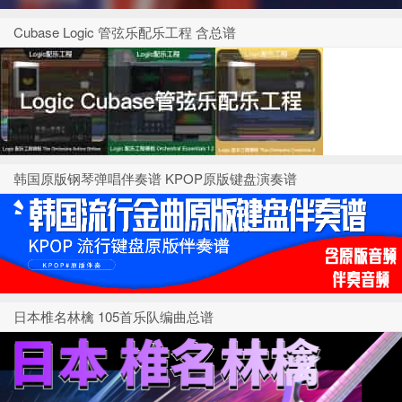
Cubase Logic 管弦乐配乐工程 含总谱
韩国原版钢琴弹唱伴奏谱 KPOP原版键盘演奏谱
日本椎名林檎 105首乐队编曲总谱