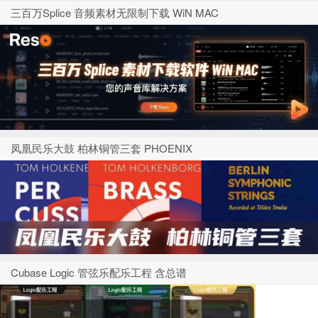
三百万Splice 音频素材无限制下载 WiN MAC
凤凰民乐大鼓 柏林铜管三套 PHOENIX
Cubase Logic 管弦乐配乐工程 含总谱