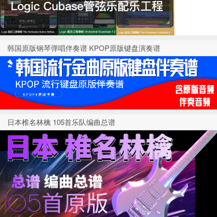
韩国原版钢琴弹唱伴奏谱 KPOP原版键盘演奏谱
日本椎名林檎 105首乐队编曲总谱