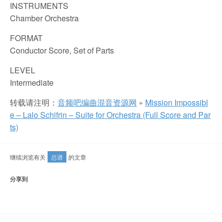
INSTRUMENTS
Chamber Orchestra
FORMAT
Conductor Score, Set of Parts
LEVEL
Intermediate
转载请注明：
音频吧编曲混音资源网
»
Mission Impossibl
e – Lalo Schifrin – Suite for Orchestra (Full Score and Par
ts)
继续浏览有关
总谱
的文章
分享到