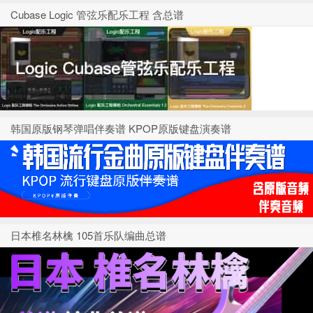
Cubase Logic 管弦乐配乐工程 含总谱
韩国原版钢琴弹唱伴奏谱 KPOP原版键盘演奏谱
日本椎名林檎 105首乐队编曲总谱