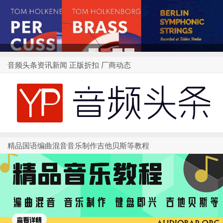
1
2
3
4
音频头条资讯新闻 正版折扣 厂商动态
精品国语编曲混音音乐制作吉他贝斯等教程