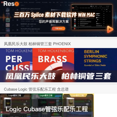
凤凰民乐大鼓 柏林铜管三套 PHOENIX
Cubase Logic 管弦乐配乐工程 含总谱