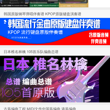
韩国原版钢琴弹唱伴奏谱 KPOP原版键盘演奏谱
日本椎名林檎 105首乐队编曲总谱
古风编曲工程 MIDI文件中国风编曲 港风编曲