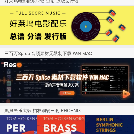
好莱坞电影配乐总谱 分谱 原版发行谱
三百万Splice 音频素材无限制下载 WiN MAC
凤凰民乐大鼓 柏林铜管三套 PHOENIX