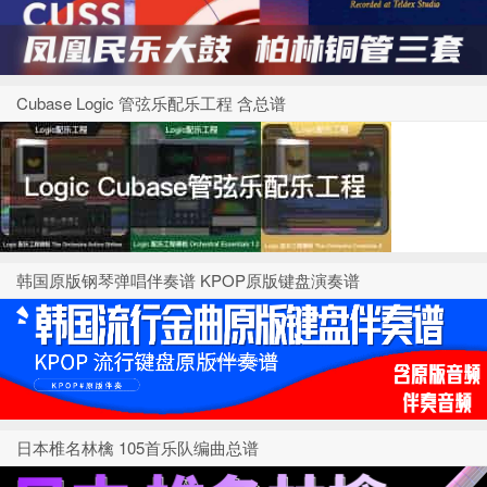
Cubase Logic 管弦乐配乐工程 含总谱
韩国原版钢琴弹唱伴奏谱 KPOP原版键盘演奏谱
日本椎名林檎 105首乐队编曲总谱