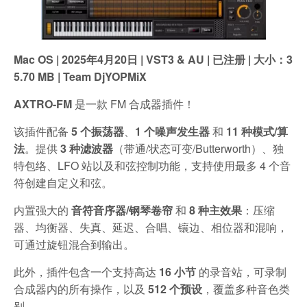
Mac OS | 2025年4月20日 | VST3 & AU | 已注册 | 大小：3
5.70 MB | Team DjYOPMiX
AXTRO-FM
是一款 FM 合成器插件！
该插件配备
5 个振荡器
、
1 个噪声发生器
和
11 种模式/算
法
。提供
3 种滤波器
（带通/状态可变/Butterworth）、独
特包络、LFO 站以及和弦控制功能，支持使用最多 4 个音
符创建自定义和弦。
内置强大的
音符音序器/钢琴卷帘
和
8 种主效果
：压缩
器、均衡器、失真、延迟、合唱、镶边、相位器和混响，
可通过旋钮混合到输出。
此外，插件包含一个支持高达
16 小节
的录音站，可录制
合成器内的所有操作，以及
512 个预设
，覆盖多种音色类
别。