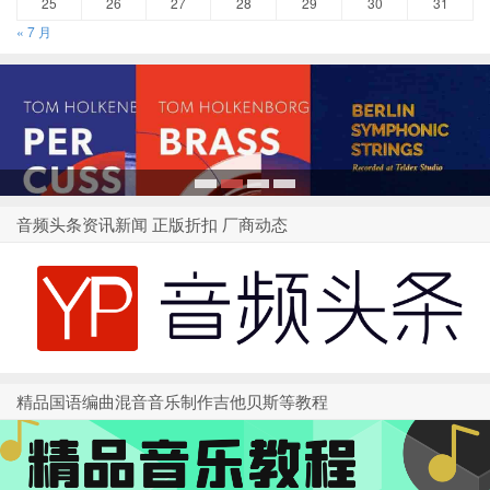
25
26
27
28
29
30
31
« 7 月
1
2
3
4
音频头条资讯新闻 正版折扣 厂商动态
精品国语编曲混音音乐制作吉他贝斯等教程