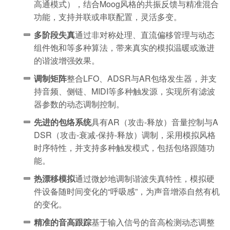
高通模式），结合Moog风格的共振反馈与精准混合
功能，支持并联或串联配置，灵活多变。
多阶段失真
通过非对称处理、直流偏移管理与动态
组件饱和等多种算法，带来真实的模拟温暖或激进
的谐波增强效果。
调制矩阵
整合LFO、ADSR与AR包络发生器，并支
持音频、侧链、MIDI等多种触发源，实现所有滤波
器参数的动态调制控制。
先进的包络系统
具有AR（攻击-释放）音量控制与A
DSR（攻击-衰减-保持-释放）调制，采用模拟风格
时序特性，并支持多种触发模式，包括包络跟随功
能。
热漂移模拟
通过微妙地调制谐波失真特性，模拟硬
件设备随时间变化的“呼吸感”，为声音增添自然有机
的变化。
精准的音高跟踪
基于输入信号的音高检测动态调整