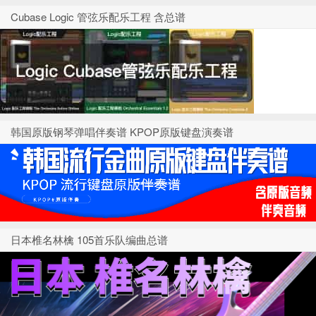
Cubase Logic 管弦乐配乐工程 含总谱
韩国原版钢琴弹唱伴奏谱 KPOP原版键盘演奏谱
日本椎名林檎 105首乐队编曲总谱