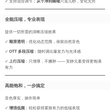
✓ 支持混合调节：
从干净到嘶哑
只需几秒，变化无穷
全能压缩，专业表现
提供一切所需的清晰压缩效果
✓
顺滑透明
：优化动态范围，保留自然音色
✓
OTT 多段压缩
：随时调出爆发力与光泽感
✓
上行压缩
：只增厚，不臃肿 —— 安静元素变得更饱满
有力
高能饱和，一步搞定
音色厚实，操作简单
✓
增强低频
：轻松获得紧致有力的低端表现