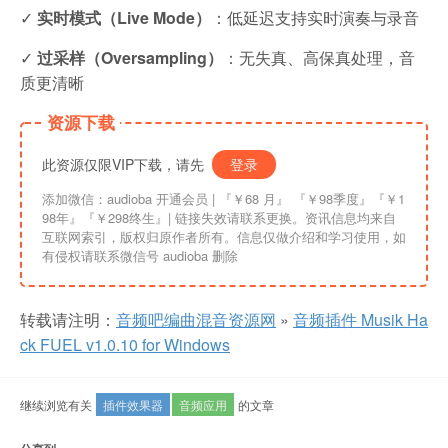
✓
实时模式（Live Mode）
：低延迟支持实时演奏与录音
✓
过采样（Oversampling）
：无失真、高保真处理，音
质更清晰
资源下载
此资源仅限VIP下载，请先
登录
添加微信：audioba 开通会员 | 『￥68 月』 『￥98季度』『￥1
98年』『￥298终生』| 链接失效请联系更换。资讯信息均来自
互联网索引，版权归原作者所有。信息仅做介绍和学习使用，如
有侵权请联系微信号 audioba 删除
转载请注明：
音频吧编曲混音资源网
»
音频插件 Musik Ha
ck FUEL v1.0.10 for Windows
继续浏览有关
插件效果器
音频应用
的文章