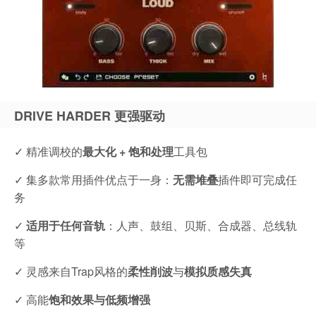
DRIVE HARDER 更强驱动
✓ 精准调校的
最大化 + 饱和处理
工具包
✓ 集多款常用插件优点于一身：
无需堆叠
插件即可完成任
务
✓
适用于任何音轨
：人声、鼓组、贝斯、合成器、总线轨
等
✓ 灵感来自Trap风格的
柔性削波
与
模拟质感失真
✓ 高能
饱和效果与低频增强