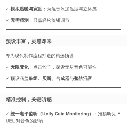
✓
模拟温暖与宽度
：为混音添加温度与立体感
✓
无需猜测
，只需轻松旋钮调节
预设丰富，灵感即来
专为现代制作流程打造的精选预设
✓
无限变化
：点击骰子，探索无尽音色可能性
✓ 预设涵盖
鼓组、贝斯、合成器与整轨混音
精准控制，关键听感
✓
统一电平监听（Unity Gain Monitoring）
：准确听见 F
UEL 对音色的影响