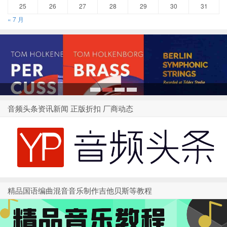
25
26
27
28
29
30
31
« 7 月
1
2
3
4
音频头条资讯新闻 正版折扣 厂商动态
精品国语编曲混音音乐制作吉他贝斯等教程