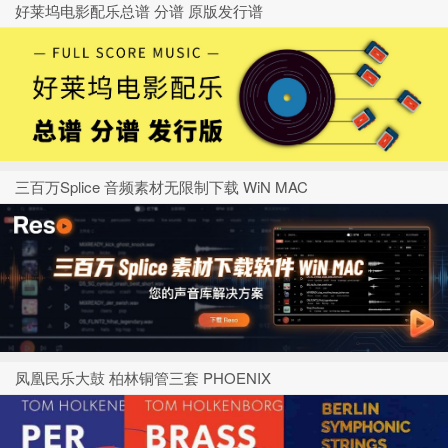
好莱坞电影配乐总谱 分谱 原版发行谱
三百万Splice 音频素材无限制下载 WiN MAC
凤凰民乐大鼓 柏林铜管三套 PHOENIX