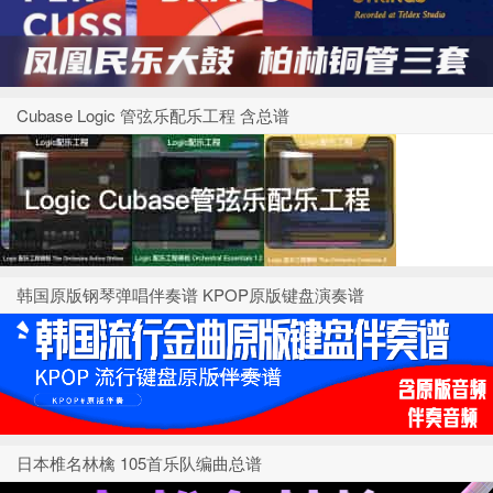
Cubase Logic 管弦乐配乐工程 含总谱
韩国原版钢琴弹唱伴奏谱 KPOP原版键盘演奏谱
日本椎名林檎 105首乐队编曲总谱