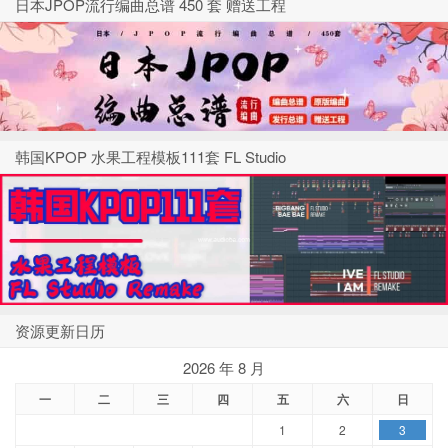
日本JPOP流行编曲总谱 450 套 赠送工程
韩国KPOP 水果工程模板111套 FL Studio
资源更新日历
2026 年 8 月
一
二
三
四
五
六
日
1
2
3