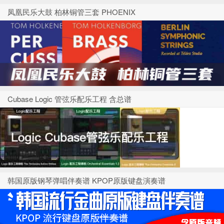
凤凰民乐大鼓 柏林铜管三套 PHOENIX
Cubase Logic 管弦乐配乐工程 含总谱
韩国原版钢琴弹唱伴奏谱 KPOP原版键盘演奏谱