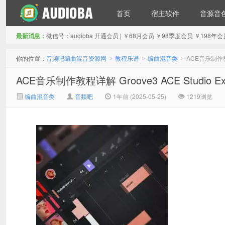
首页
宿主软件
音源音
最新消息：
微信号：audioba 开通会员 | ￥68月会员 ￥98季度会员 ￥1
音频吧编曲混音资源网
你的位置：
音频吧编曲混音资源网
教程乐谱
编曲混音类
ACE音乐制作教程详
>
>
>
ACE音乐制作教程详解 Groove3 ACE Studio Expl
编曲混音类
音频吧
1年前 (2025-05-25)
1219浏览