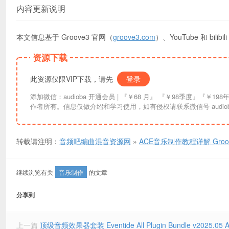
内容更新说明
本文信息基于 Groove3 官网（
groove3.com
）、YouTube 和 bi
资源下载
此资源仅限VIP下载，请先
登录
添加微信：audioba 开通会员 | 『￥68 月』 『￥98季度』『￥198年』『￥298终生』| 链接失效请联系更换。资讯信息均来自互联网索引，版权归原
作者所有。信息仅做介绍和学习使用，如有侵权请联系微信号 audiob
转载请注明：
音频吧编曲混音资源网
»
ACE音乐制作教程详解 Groove3 A
继续浏览有关
音乐制作
的文章
分享到
上一篇
顶级音频效果器套装 Eventide All Plugin Bundle v2025.05