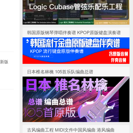
韩国原版钢琴弹唱伴奏谱 KPOP原版键盘演奏谱
最新版
日本椎名林檎 105首乐队编曲总谱
古风编曲工程 MIDI文件中国风编曲 港风编曲