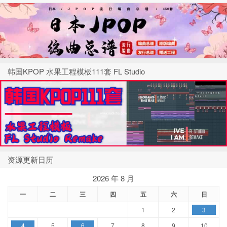
韩国KPOP 水果工程模板111套 FL Studio
资源更新日历
2026 年 8 月
一
二
三
四
五
六
日
1
2
3
4
5
6
7
8
9
10