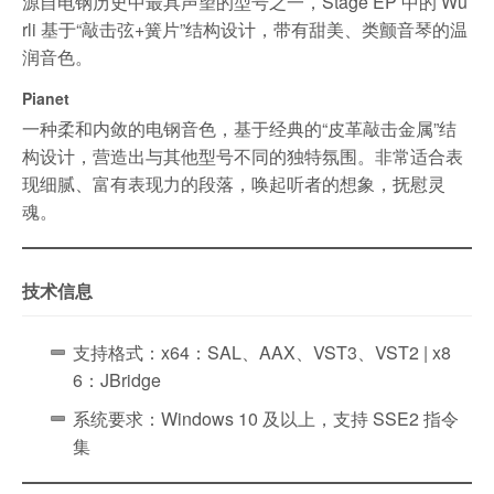
源自电钢历史中最具声望的型号之一，Stage EP 中的 Wu
rli 基于“敲击弦+簧片”结构设计，带有甜美、类颤音琴的温
润音色。
Pianet
一种柔和内敛的电钢音色，基于经典的“皮革敲击金属”结
构设计，营造出与其他型号不同的独特氛围。非常适合表
现细腻、富有表现力的段落，唤起听者的想象，抚慰灵
魂。
技术信息
支持格式：x64：SAL、AAX、VST3、VST2 | x8
6：JBridge
系统要求：Windows 10 及以上，支持 SSE2 指令
集