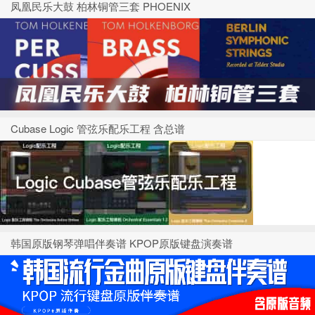
凤凰民乐大鼓 柏林铜管三套 PHOENIX
Cubase Logic 管弦乐配乐工程 含总谱
韩国原版钢琴弹唱伴奏谱 KPOP原版键盘演奏谱