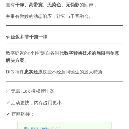
拥有
干净、高带宽、无染色、无伪影
的回声，
并带有微妙的动态响应，让它与干音融合。
✨ 延迟并非千篇一律
数字延迟的“个性”源自各时代
数字转换技术的局限与创意
解决方案
。
DIG 插件
忠实还原
这些不经意间诞生的迷人特质。
✅ 无需 iLok 授权管理器
✅ 启动更快，内存占用更小
🔗 官网链接：
DIG Digital Delay Plugin