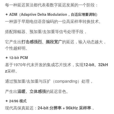
每一种延迟算法都代表着数字延迟发展的一个阶段：
✦ ADM（Adaptive Delta Modulation，自适应增量调制）
一种源于早期电信语音编码的一位高采样率转换技术。
搭配限幅器、预加重/去加重等信号处理手段，
它产生出
打击感强烈、频段宽广
的延迟，输入动态越大，
个性越鲜明。
✦ 12-bit PCM
基于1970年代末开发的集成芯片技术，实现
12-bit、32kH
z
采样。
通过预加重/去加重与压扩（companding）处理，
产生出
温暖、立体感强
的延迟音色。
✦ 24/96 模式
现代高保真延迟：
24-bit 分辨率 + 96kHz 采样率
，