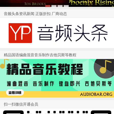
1
2
3
4
音频头条资讯新闻 正版折扣 厂商动态
精品国语编曲混音音乐制作吉他贝斯等教程
扫一扫微信开通会员