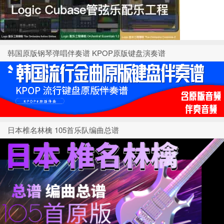
韩国原版钢琴弹唱伴奏谱 KPOP原版键盘演奏谱
日本椎名林檎 105首乐队编曲总谱