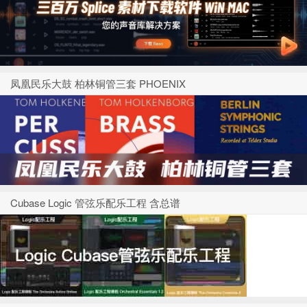
凤凰民乐大鼓 柏林铜管三套 PHOENIX
Cubase Logic 管弦乐配乐工程 含总谱