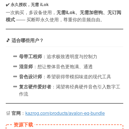
✔️ 永久授权，无需 iLok
一次购买，多设备使用，
无需iLok、无需加密狗、无订阅
模式
—— 买断即永久使用，尊重你的音频自由。
🎵 适合哪些用户？
母带工程师
：追求极致透明度与控制力
混音师
：想让整体音色更饱满、通透
音色设计师
：希望获得带模拟味道的现代工具
复古硬件爱好者
：渴望将经典硬件音色引入数字工
作流
🛒
官网
：
kazrog.com/products/avalon-eq-bundle
资源下载