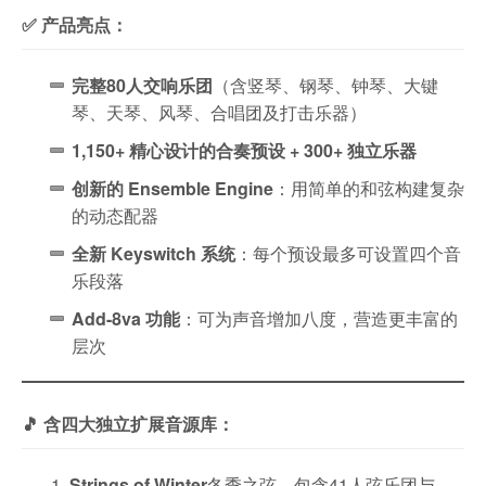
✅ 产品亮点：
完整80人交响乐团
（含竖琴、钢琴、钟琴、大键
琴、天琴、风琴、合唱团及打击乐器）
1,150+ 精心设计的合奏预设 + 300+ 独立乐器
创新的 Ensemble Engine
：用简单的和弦构建复杂
的动态配器
全新 Keyswitch 系统
：每个预设最多可设置四个音
乐段落
Add-8va 功能
：可为声音增加八度，营造更丰富的
层次
🎵 含四大独立扩展音源库：
Strings of Winter
冬季之弦，包含41人弦乐团与