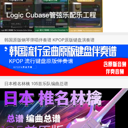
韩国原版钢琴弹唱伴奏谱 KPOP原版键盘演奏谱
日本椎名林檎 105首乐队编曲总谱