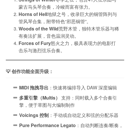
蒙古马头琴合奏，冷峻而富有张力。
Horns of Hell
地狱之号，收录巨大的铜管阵列与
管风琴合集，附带特色“邪恶铜管”。
Woods of the Wild
荒野木管，独特木管乐器与稀
有奏法扩展，音色温润灵动。
Forces of Fury
怒火之力，极具表现力的电影打
击乐与激烈弦乐合奏。
💡 创作功能全面升级：
MIDI 拖拽导出
：快速将编排导入 DAW 深度编辑
多重引擎（Multis）
支持：同时载入多个合奏引
擎，便于草图与大编制制作
Voicings 控制
：手动或自动定义和弦的分配乐器
Pure Performance Legato
：自动判断连奏/断奏，