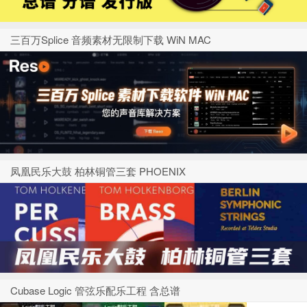
三百万Splice 音频素材无限制下载 WiN MAC
凤凰民乐大鼓 柏林铜管三套 PHOENIX
Cubase Logic 管弦乐配乐工程 含总谱