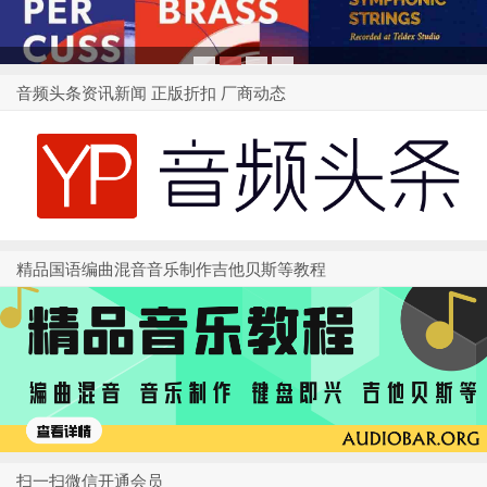
1
2
3
4
音频头条资讯新闻 正版折扣 厂商动态
精品国语编曲混音音乐制作吉他贝斯等教程
扫一扫微信开通会员