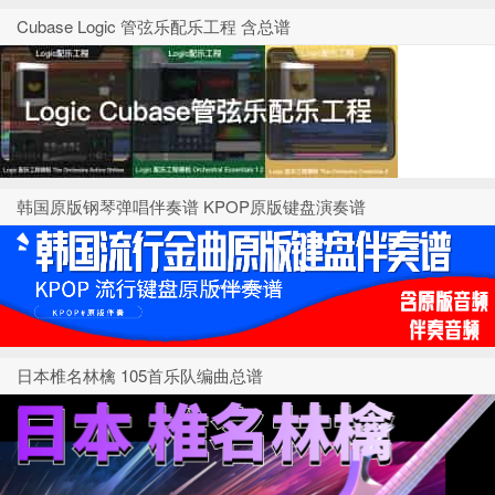
Cubase Logic 管弦乐配乐工程 含总谱
韩国原版钢琴弹唱伴奏谱 KPOP原版键盘演奏谱
日本椎名林檎 105首乐队编曲总谱