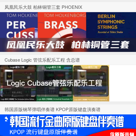
凤凰民乐大鼓 柏林铜管三套 PHOENIX
Cubase Logic 管弦乐配乐工程 含总谱
韩国原版钢琴弹唱伴奏谱 KPOP原版键盘演奏谱