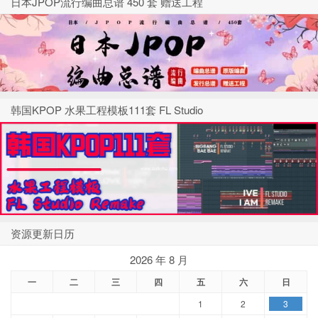
日本JPOP流行编曲总谱 450 套 赠送工程
韩国KPOP 水果工程模板111套 FL Studio
资源更新日历
2026 年 8 月
一
二
三
四
五
六
日
1
2
3