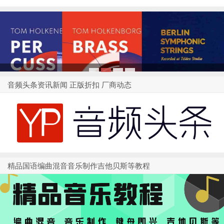
1
2
3
4
音频头条资讯新闻 正版折扣 厂商动态
精品国语编曲混音音乐制作吉他贝斯等教程