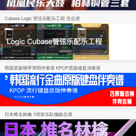
Cubase Logic 管弦乐配乐工程 含总谱
韩国原版钢琴弹唱伴奏谱 KPOP原版键盘演奏谱
日本椎名林檎 105首乐队编曲总谱