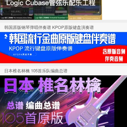
韩国原版钢琴弹唱伴奏谱 KPOP原版键盘演奏谱
日本椎名林檎 105首乐队编曲总谱