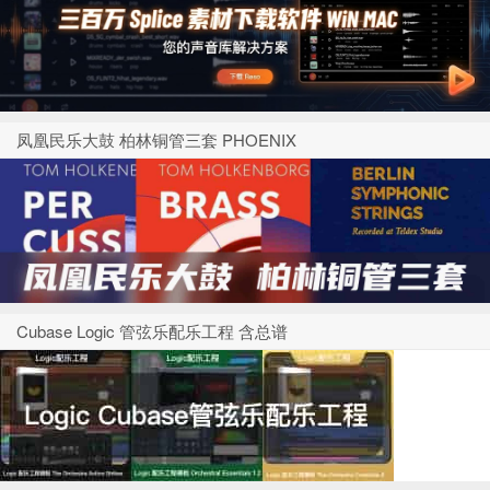
凤凰民乐大鼓 柏林铜管三套 PHOENIX
Cubase Logic 管弦乐配乐工程 含总谱