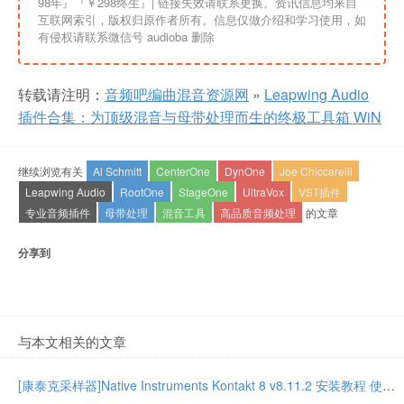
98年』『￥298终生』| 链接失效请联系更换。资讯信息均来自
互联网索引，版权归原作者所有。信息仅做介绍和学习使用，如
有侵权请联系微信号 audioba 删除
转载请注明：
音频吧编曲混音资源网
»
Leapwing Audio
插件合集：为顶级混音与母带处理而生的终极工具箱 WiN
继续浏览有关
Al Schmitt
CenterOne
DynOne
Joe Chiccarelli
Leapwing Audio
RootOne
StageOne
UltraVox
VST插件
专业音频插件
母带处理
混音工具
高品质音频处理
的文章
分享到
与本文相关的文章
[康泰克采样器]Native Instruments Kontakt 8 v8.11.2 安装教程 使用教程 [WiN, MacOSX]