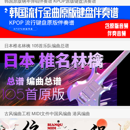
韩国原版钢琴弹唱伴奏谱 KPOP原版键盘演奏谱
日本椎名林檎 105首乐队编曲总谱
古风编曲工程 MIDI文件中国风编曲 港风编曲