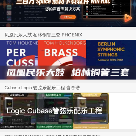
凤凰民乐大鼓 柏林铜管三套 PHOENIX
Cubase Logic 管弦乐配乐工程 含总谱