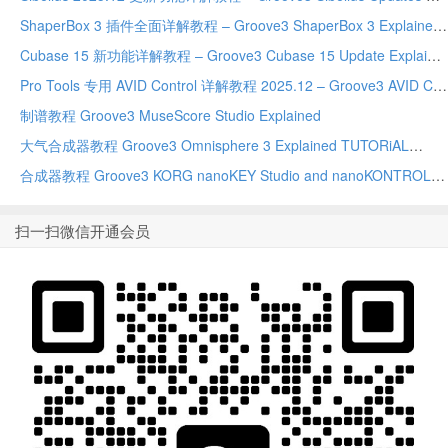
ShaperBox 3 插件全面详解教程 – Groove3 ShaperBox 3 Explained TUTORiAL-FANTASTiC
Cubase 15 新功能详解教程 – Groove3 Cubase 15 Update Explained TUTORiAL-HiDERA
Pro Tools 专用 AVID Control 详解教程 2025.12 – Groove3 AVID Control for Pro Tools Explained 2025.12 TUTORiAL-HiDERA
制谱教程 Groove3 MuseScore Studio Explained
大气合成器教程 Groove3 Omnisphere 3 Explained TUTORiAL
合成器教程 Groove3 KORG nanoKEY Studio and nanoKONTROL Studio Explained
扫一扫微信开通会员