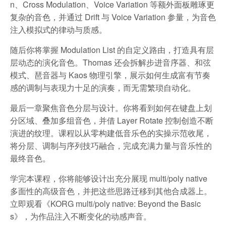
n、Cross Modulation、Voice Variation 等额外面板雕琢更
复杂的音色，并通过 Drift 与 Voice Variation 参量，为音色
注入模拟式的律动与质感。
随后你将掌握 Modulation List 的自定义路由，打造具有层
层动态的演化音色。Thomas 还会拆解步进音序器、和弦
模式、琶音器与 Kaos 物理引擎，展示如何生成富有节奏
感的调制与表现力十足的演奏，而无需繁琐自动化。
最后一章聚焦音色分层与设计。你将看到如何在键盘上划
分区域、叠加多组音色，并借 Layer Rotate 控制创造不断
演进的纹理。课程以从零构建低音乐色的实操示范收尾，
将分层、调制与序列技巧融合，完成充满力量与音乐性的
最终音色。
学完本课程，你将能够设计出充分展现 multi/poly native
多面性的高级音色，并把这些思路迁移到其他合成器上。
立即观看《KORG multi/poly native: Beyond the Basic
s》，为作品注入不断变化的动感声音。