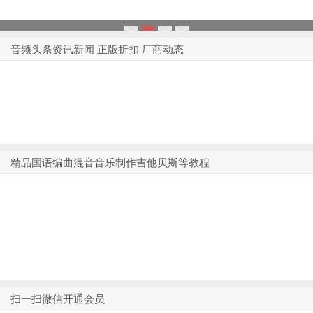
1
2
3
4
音频头条资讯新闻 正版折扣 厂商动态
精品国语编曲混音音乐制作吉他贝斯等教程
扫一扫微信开通会员