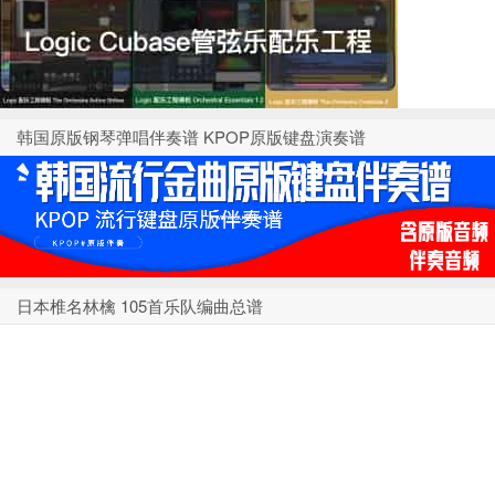
韩国原版钢琴弹唱伴奏谱 KPOP原版键盘演奏谱
日本椎名林檎 105首乐队编曲总谱