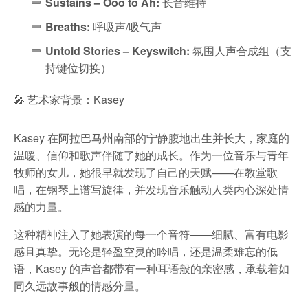
Sustains – Ooo to Ah:
长音维持
Breaths:
呼吸声/吸气声
Untold Stories – Keyswitch:
氛围人声合成组（支
持键位切换）
🎤 艺术家背景：Kasey
Kasey 在阿拉巴马州南部的宁静腹地出生并长大，家庭的
温暖、信仰和歌声伴随了她的成长。作为一位音乐与青年
牧师的女儿，她很早就发现了自己的天赋——在教堂歌
唱，在钢琴上谱写旋律，并发现音乐触动人类内心深处情
感的力量。
这种精神注入了她表演的每一个音符——细腻、富有电影
感且真挚。无论是轻盈空灵的吟唱，还是温柔难忘的低
语，Kasey 的声音都带有一种耳语般的亲密感，承载着如
同久远故事般的情感分量。