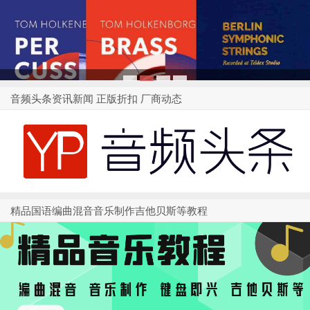
1
2
3
4
音频头条资讯新闻 正版折扣 厂商动态
精品国语编曲混音音乐制作吉他贝斯等教程