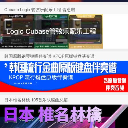
Cubase Logic 管弦乐配乐工程 含总谱
韩国原版钢琴弹唱伴奏谱 KPOP原版键盘演奏谱
日本椎名林檎 105首乐队编曲总谱