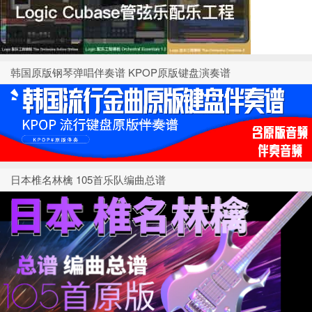
韩国原版钢琴弹唱伴奏谱 KPOP原版键盘演奏谱
日本椎名林檎 105首乐队编曲总谱