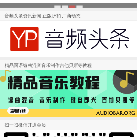
1
2
3
4
音频头条资讯新闻 正版折扣 厂商动态
精品国语编曲混音音乐制作吉他贝斯等教程
扫一扫微信开通会员