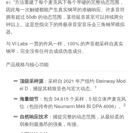
e）”方法重建了每个麦克风下每个琴键的完整动态范围，
因此每一次触键都能产生真实钢琴的准确响应。许多音符
拥有超过 50db 的动态范围，某些延音甚至可以持续两分
钟以上。这是您指尖下的终极录音室音乐会三角钢琴模拟
器。
与 VI Labs 一贯的作风一样，100% 的声音都采样自真实
钢琴，完全没有任何合成或伪造成分。
产品规格与核心功能
顶级采样源
：采样自 2021 年产纽约 Steinway Mod
1
el D，捕捉其精致音色与宏大动态。
海量细节
：包含 34,615 个采样，5 组立体声麦克风
2
位（包括传奇的 Neumann M49 和 DPA 4006）。
自然响应技术
：捕捉完整的动态范围，从最轻柔的
弱奏到最激昂的强奏，衔接。