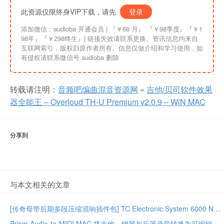
此资源仅限终身VIP下载，请先
登录
添加微信：audioba 开通会员 | 『￥68 月』 『￥98季度』『￥1
98年』『￥298终生』| 链接失效请联系更换。资讯信息均来自
互联网索引，版权归原作者所有。信息仅做介绍和学习使用，如
有侵权请联系微信号 audioba 删除
转载请注明：
音频吧编曲混音资源网
»
吉他/贝司软件效果
器全能王 – Overloud TH-U Premium v2.0.9 – WiN MAC
分享到
与本文相关的文章
[传奇母带后期多段压缩混响插件包] TC Electronic System 6000 Native Series Bundle 02.2026-GUISEPPE [MacOSX]（203MB）
Prism Audio-to-MIDI MAC 将吉他、钢琴与乐器录音转换为可编辑 MIDI