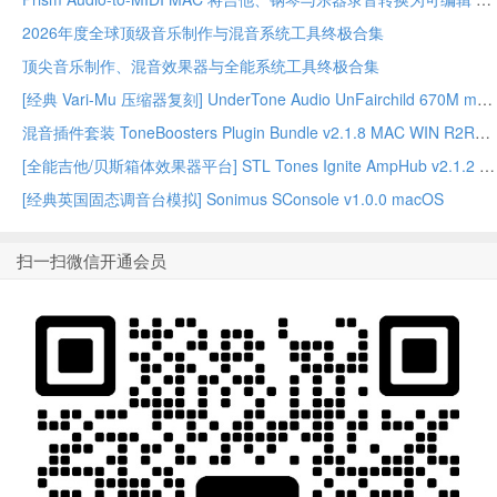
2026年度全球顶级音乐制作与混音系统工具终极合集
顶尖音乐制作、混音效果器与全能系统工具终极合集
[经典 Vari-Mu 压缩器复刻] UnderTone Audio UnFairchild 670M mkII v1.0.8 WiN/MAC – BUBBiX
混音插件套装 ToneBoosters Plugin Bundle v2.1.8 MAC WIN R2R版本
[全能吉他/贝斯箱体效果器平台] STL Tones Ignite AmpHub v2.1.2 2026.07 WiN – ItUsed
[经典英国固态调音台模拟] Sonimus SConsole v1.0.0 macOS
扫一扫微信开通会员