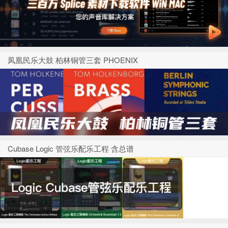
凤凰民乐大鼓 柏林铜管三套 PHOENIX
Cubase Logic 管弦乐配乐工程 含总谱