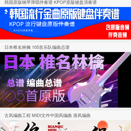
韩国原版钢琴弹唱伴奏谱 KPOP原版键盘演奏谱
日本椎名林檎 105首乐队编曲总谱
古风编曲工程 MIDI文件中国风编曲 港风编曲