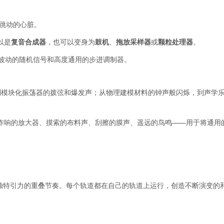
跳动的心脏。
以是
复音合成器
，也可以变身为
鼓机
、
拖放采样器
或
颗粒处理器
。
C、波动的随机信号和高度通用的步进调制器。
到模块化振荡器的拨弦和爆发声；从物理建模材料的钟声般闪烁，到声学
作响的放大器、摸索的布料声、刮擦的膜声、遥远的鸟鸣——用于将通用
独特引力的重叠节奏。每个轨道都在自己的轨道上运行，创造不断演变的