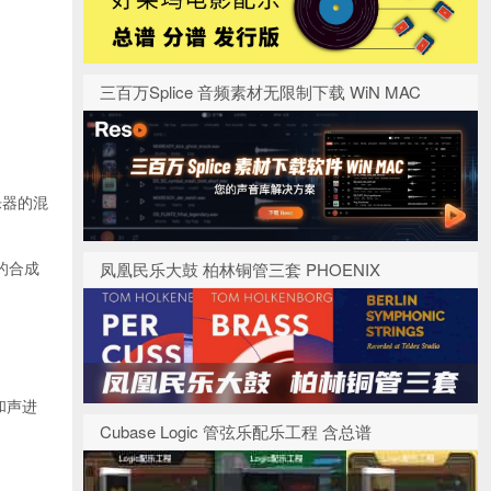
三百万Splice 音频素材无限制下载 WiN MAC
乐器的混
的合成
凤凰民乐大鼓 柏林铜管三套 PHOENIX
和声进
Cubase Logic 管弦乐配乐工程 含总谱