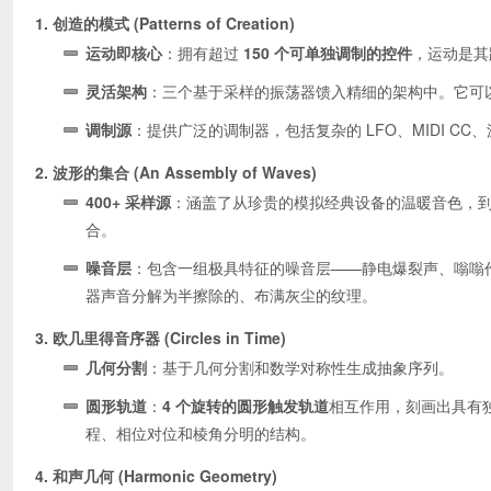
1. 创造的模式 (Patterns of Creation)
运动即核心
：拥有超过
150 个可单独调制的控件
，运动是其
灵活架构
：三个基于采样的振荡器馈入精细的架构中。它可
调制源
：提供广泛的调制器，包括复杂的 LFO、MIDI C
2. 波形的集合 (An Assembly of Waves)
400+ 采样源
：涵盖了从珍贵的模拟经典设备的温暖音色，
合。
噪音层
：包含一组极具特征的噪音层——静电爆裂声、嗡嗡
器声音分解为半擦除的、布满灰尘的纹理。
3. 欧几里得音序器 (Circles in Time)
几何分割
：基于几何分割和数学对称性生成抽象序列。
圆形轨道
：
4 个旋转的圆形触发轨道
相互作用，刻画出具有
程、相位对位和棱角分明的结构。
4. 和声几何 (Harmonic Geometry)