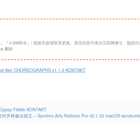
a 删除
 Ash CHOREOGRAPHS v1.1.0 KONTAKT
ypsy Fiddle KONTAKT
终极全能王 – Synchro Arts ReVoice Pro v5.1.30 macOS-iamdumb