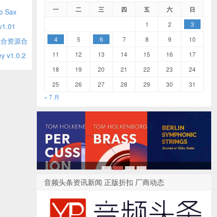
一
二
三
四
五
六
日
o Sax
1
2
3
v1.01
4
5
6
7
8
9
10
 综合资源合
11
12
13
14
15
16
17
v1.0.2
18
19
20
21
22
23
24
25
26
27
28
29
30
31
« 7 月
1
2
3
4
音频头条资讯新闻 正版折扣 厂商动态