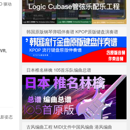
 驱动
韩国原版钢琴弹唱伴奏谱 KPOP原版键盘演奏谱
 VR,
日本椎名林檎 105首乐队编曲总谱
电影姿态
古风编曲工程 MIDI文件中国风编曲 港风编曲