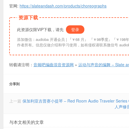
官网:
https://slateandash.com/products/choreographs
资源下载
此资源仅限VIP下载，请先
登录
添加微信：audioba 开通会员 | 『￥68 月』 『￥98季度』『￥198年』『￥298终生』| 链接失效请联系更换。资讯信息均来自互联网索引，版权归原
作者所有。信息仅做介绍和学习使用，如有侵权请联系微信号 audiob
转载请注明：
音频吧编曲混音资源网
»
运动与声音的编舞 – Slate and
分享到
上一篇
保加利亚吉普赛小提琴 – Red Room Audio Traveler Series G
人声修音对齐
与本文相关的文章