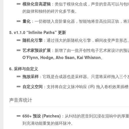
模块化音高逻辑
：类似于模块化合成，声音的音高可以与包络
的旋律和独特的碎片化多节奏。
量化
：一切都馈入音阶量化器，智能地将音高拉回正轨，将
5. v1.1.0 “Infinite Paths” 更新
随机化引擎
：通过强大的新随机化引擎，瞬间改变声音形态
艺术家预设扩展
：新增了由一批开创性电子艺术家设计的预
O’Flynn, Hodge, Aho Ssan, Kai Whiston
。
6. 采样与自定义
拖放采样
：它既是合成器也是采样器。只需将采样拖入三个
自定义空间
：支持将自定义脉冲响应 (IR) 拖入卷积效果
声音库统计
650+ 预设 (Patches)
：从纠结的琶音到沉浸在混响中的厚重
到充满动能重复的循环脉冲。