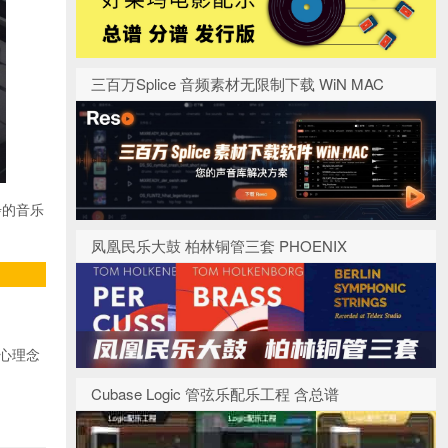
三百万Splice 音频素材无限制下载 WiN MAC
步的音乐
凤凰民乐大鼓 柏林铜管三套 PHOENIX
核心理念
Cubase Logic 管弦乐配乐工程 含总谱