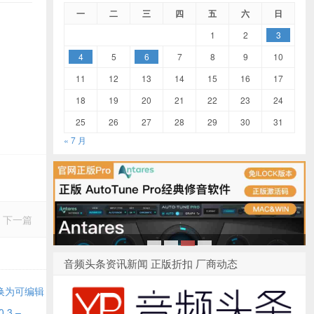
一
二
三
四
五
六
日
1
2
3
4
5
6
7
8
9
10
11
12
13
14
15
16
17
18
19
20
21
22
23
24
25
26
27
28
29
30
31
« 7 月
下一篇
1
2
3
4
音频头条资讯新闻 正版折扣 厂商动态
 转换为可编辑
.3 –