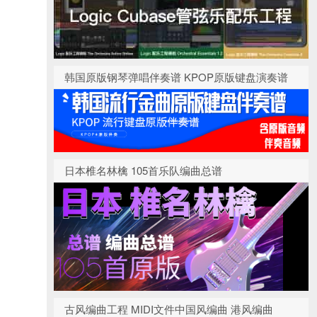
韩国原版钢琴弹唱伴奏谱 KPOP原版键盘演奏谱
日本椎名林檎 105首乐队编曲总谱
古风编曲工程 MIDI文件中国风编曲 港风编曲