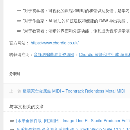
*对于初学者：可视化的课程和即时的和弦识别反馈，是学
*对于作曲家：AI 辅助的和弦建议和便捷的 DAW 导出功
*对于教育者：清晰的界面和分屏功能，使其成为音乐课堂
官方网站：
https://www.chordio.co.uk/
转载请注明：
音频吧编曲混音资源网
»
Chordio 智能和弦生成 海
分享到
上一篇
极端死亡金属鼓 MIDI – Toontrack Relentless Metal MIDI
与本文相关的文章
[水果全插件版+附加组件] Image-Line FL Studio Producer Editi
v26.1 (All Plugins Edition + Addons) RePack KpoJIuK [WiN]
音乐制作软件 录音混音后期制作 n-Track Studio Suite 10.3.1.1