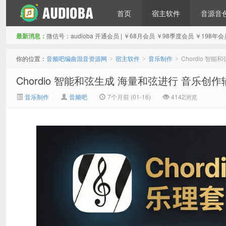
首页
宿主软件
音源音
最新消息：
微信号：audioba 开通会员 | ￥68月会员 ￥98季度会员 ￥1
音频吧编曲混音资源网
你的位置：
音频吧编曲混音资源网
宿主软件
音乐制作
Chordio 智
>
>
>
Chordio 智能和弦生成 海量和弦进行 音乐创作辅
音乐制作
音频吧
7个月前 (01-16)
4142浏览