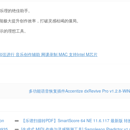
习乐理的绝佳助手。
能，能极大提升创作效率，打破灵感枯竭的僵局。
演示的理想工具。
量和弦进行 音乐创作辅助 网课录制 MAC 支持Intel M芯片
多功能语音恢复插件Accentize dxRevive Pro v1.2.8-WiN
on
【乐谱扫描转PDF】SmartScore 64 NE 11.6.117 最新版
0935
数字乐谱 WiN MAC 激活码授权
[生成式 MIDI 作曲与灵感预测工具] Sampleson Predictor v1.0