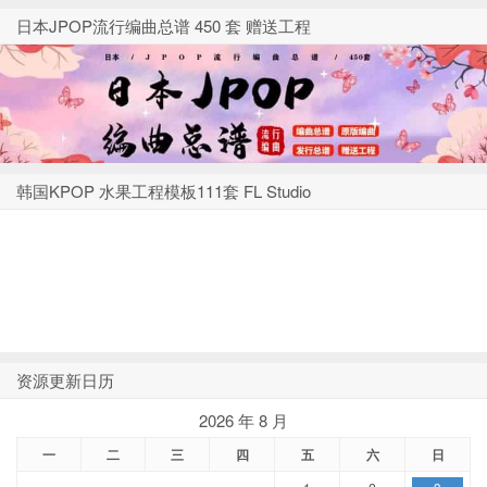
日本JPOP流行编曲总谱 450 套 赠送工程
韩国KPOP 水果工程模板111套 FL Studio
资源更新日历
2026 年 8 月
一
二
三
四
五
六
日