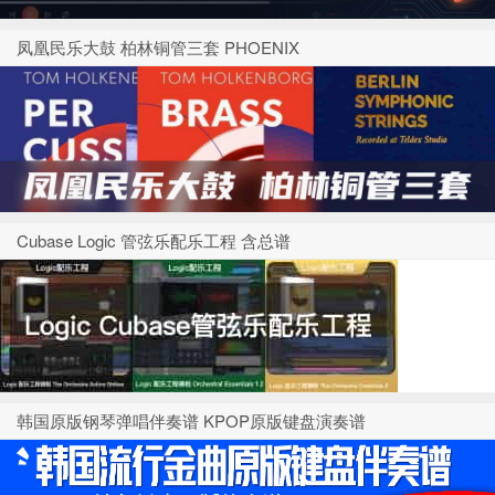
凤凰民乐大鼓 柏林铜管三套 PHOENIX
Cubase Logic 管弦乐配乐工程 含总谱
韩国原版钢琴弹唱伴奏谱 KPOP原版键盘演奏谱