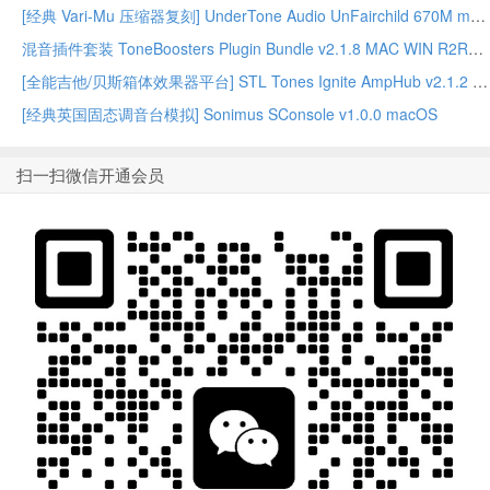
[经典 Vari-Mu 压缩器复刻] UnderTone Audio UnFairchild 670M mkII v1.0.8 WiN/MAC – BUBBiX
混音插件套装 ToneBoosters Plugin Bundle v2.1.8 MAC WIN R2R版本
[全能吉他/贝斯箱体效果器平台] STL Tones Ignite AmpHub v2.1.2 2026.07 WiN – ItUsed
[经典英国固态调音台模拟] Sonimus SConsole v1.0.0 macOS
扫一扫微信开通会员