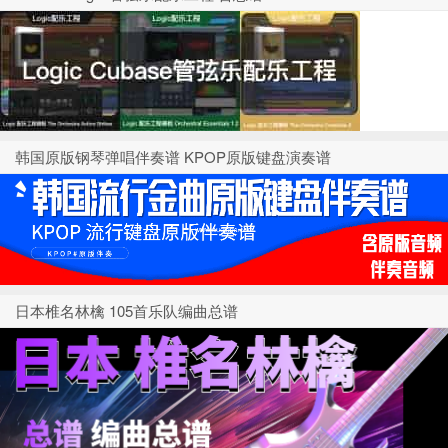
韩国原版钢琴弹唱伴奏谱 KPOP原版键盘演奏谱
日本椎名林檎 105首乐队编曲总谱