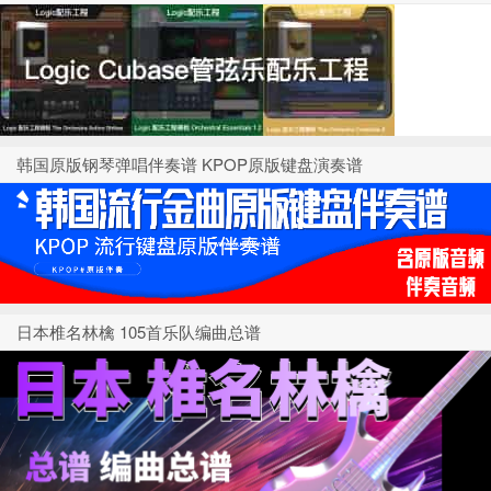
韩国原版钢琴弹唱伴奏谱 KPOP原版键盘演奏谱
日本椎名林檎 105首乐队编曲总谱