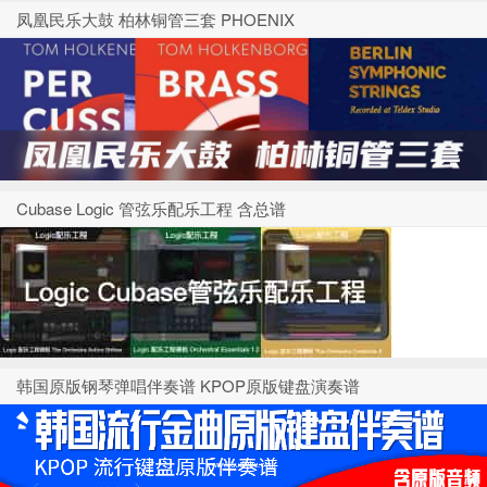
凤凰民乐大鼓 柏林铜管三套 PHOENIX
Cubase Logic 管弦乐配乐工程 含总谱
韩国原版钢琴弹唱伴奏谱 KPOP原版键盘演奏谱