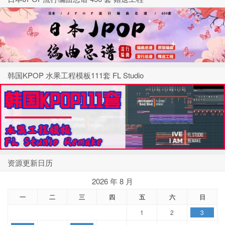
韩国KPOP 水果工程模板111套 FL Studio
资源更新日历
2026 年 8 月
一
二
三
四
五
六
日
1
2
3