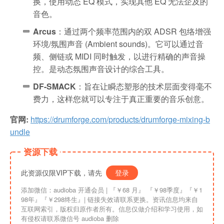
换，使用动态 EQ 模式，实现其他 EQ 无法企及的
音色。
Arcus
：通过两个频率范围内的双 ADSR 包络增强
环境/氛围声音 (Ambient sounds)。它可以通过音
频、侧链或 MIDI 同时触发，以进行精确的声音操
控。是动态氛围声音设计的综合工具。
DF-SMACK
：旨在让瞬态塑形的技术层面变得毫不
费力，这样您就可以专注于真正重要的音乐创意。
官网:
https://drumforge.com/products/drumforge-mixing-b
undle
资源下载
此资源仅限VIP下载，请先
登录
添加微信：audioba 开通会员 | 『￥68 月』 『￥98季度』『￥1
98年』『￥298终生』| 链接失效请联系更换。资讯信息均来自
互联网索引，版权归原作者所有。信息仅做介绍和学习使用，如
有侵权请联系微信号 audioba 删除